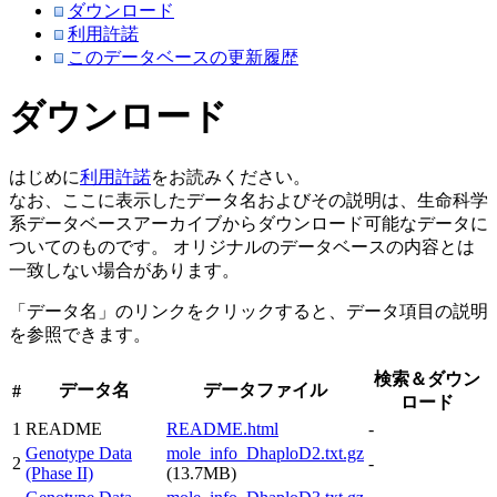
ダウンロード
利用許諾
このデータベースの更新履歴
ダウンロード
はじめに
利用許諾
をお読みください。
なお、ここに表示したデータ名およびその説明は、生命科学
系データベースアーカイブからダウンロード可能なデータに
ついてのものです。 オリジナルのデータベースの内容とは
一致しない場合があります。
「データ名」のリンクをクリックすると、データ項目の説明
を参照できます。
検索＆ダウン
データ名
データファイル
#
ロード
1
README
README.html
-
Genotype Data
mole_info_DhaploD2.txt.gz
2
-
(Phase II)
(13.7MB)