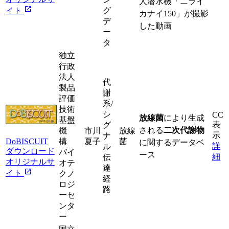
人潜水機「ニライ
open_in_new
イト
グ
カナイ150」が撮影
デ
した動画
ー
タ
独立
行政
法人
代
製品
謝
評価
系/
技術
シ
CC
放線菌
により生成
基盤
表
グ
される
二次代謝物
機
市川
放線
示
ナ
DoBISCUIT
構
夏子
菌
に関するデータベ
詳
ル
ダウンロード
バイ
ース
細
伝
オリジナルサ
オテ
達
open_in_new
イト
クノ
経
ロジ
路
ーセ
ンタ
ー