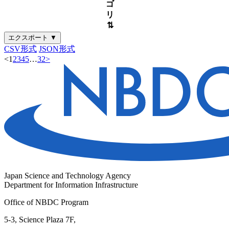
ゴ
リ
⇅
エクスポート ▼
CSV形式
JSON形式
<
1
2
3
4
5
…
32
>
Japan Science and Technology Agency
Department for Information Infrastructure
Office of NBDC Program
5-3, Science Plaza 7F,