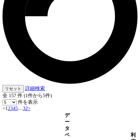
詳細検索
リセット
全 157 件 (1件から5件)
件を表示
<
1
2
3
4
5
…
32
>
デ
ー
タ
ベ
利