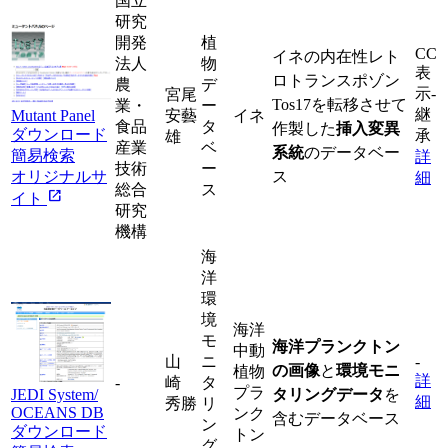
国立
研究
開発
植
CC
イネの内在性レト
法人
物
表
ロトランスポゾン
農
デ
示-
宮尾
Tos17を転移させて
業・
ー
継
Mutant Panel
安藝
イネ
食品
タ
作製した
挿入変異
ダウンロード
承
雄
産業
ベ
系統
のデータベー
簡易検索
詳
技術
ー
オリジナルサ
ス
細
総合
ス
open_in_new
イト
研究
機構
海
洋
環
境
海洋
モ
海洋プランクトン
中動
山
ニ
-
の画像
と
環境モニ
植物
詳
-
崎
タ
プラ
JEDI System/
タリングデータ
を
細
秀勝
リ
OCEANS DB
ンク
含むデータベース
ン
ダウンロード
トン
グ