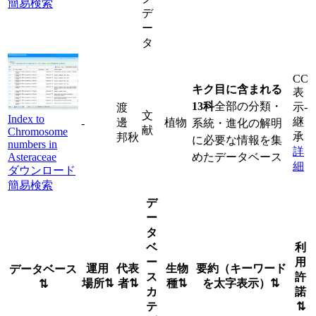
簡易検索
デ
ー
タ
CC
キク目に含まれる
表
13科
全部の分類・
示-
渡
文
Index to
継
邊
植物
-
系統・進化の解明
献
Chromosome
承
邦秋
に必要な情報を集
numbers in
詳
Asteraceae
めたデータベース
細
ダウンロード
簡易検索
デ
ー
タ
ベ
利
ー
用
運用
代表
生物
要約（キーワード
データベース
ス
許
場所
⇅
者
⇅
種
⇅
を太字表示）
⇅
⇅
カ
諾
テ
⇅