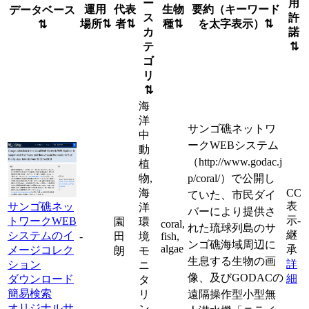
ー
用
運用
代表
生物
要約（キーワード
データベース
ス
許
場所
⇅
者
⇅
種
⇅
を太字表示）
⇅
⇅
カ
諾
テ
⇅
ゴ
リ
⇅
海
洋
サンゴ礁ネットワ
中
ークWEBシステム
動
（http://www.godac.j
植
物,
p/coral/）で公開し
海
CC
ていた、市民ダイ
表
サンゴ礁ネッ
洋
バーにより提供さ
示-
トワークWEB
園
環
coral,
れた琉球列島のサ
継
システムのイ
-
田
境
fish,
ンゴ礁海域周辺に
algae
承
メージコレク
朗
モ
生息する生物の画
詳
ション
ニ
像、及びGODACの
細
ダウンロード
タ
簡易検索
リ
遠隔操作型小型無
オリジナルサ
ン