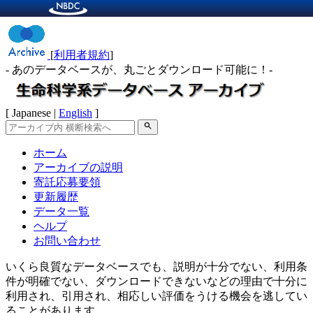
[
利用者規約
]
- あのデータベースが、丸ごとダウンロード可能に！-
[ Japanese |
English
]
search
ホーム
アーカイブの説明
寄託応募要領
更新履歴
データ一覧
ヘルプ
お問い合わせ
いくら良質なデータベースでも、説明が十分でない、利用条
件が明確でない、ダウンロードできないなどの理由で十分に
利用され、引用され、相応しい評価をうける機会を逃してい
ることがあります。