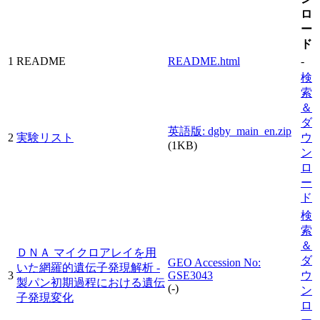
ロ
ー
ド
1
README
README.html
-
検
索
＆
ダ
英語版: dgby_main_en.zip
2
実験リスト
ウ
(1KB)
ン
ロ
ー
ド
検
索
＆
ＤＮＡ マイクロアレイを用
ダ
GEO Accession No:
いた網羅的遺伝子発現解析 -
3
GSE3043
ウ
製パン初期過程における遺伝
(-)
ン
子発現変化
ロ