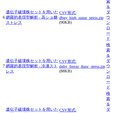
索
＆
遺伝子破壊株セットを用いた
ダ
CSV形式:
6
網羅的表現型解析 - 高ショ糖
ウ
dbgy_high_sugar_stress.zip
(90KB)
ストレス
ン
ロ
ー
ド
検
索
＆
遺伝子破壊株セットを用いた
ダ
CSV形式:
7
網羅的表現型解析 - 冷凍スト
ウ
dgby_freeze_thaw_stress.zip
(88KB)
レス
ン
ロ
ー
ド
検
索
＆
遺伝子破壊株セットを用いた
ダ
CSV形式: