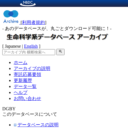
[
利用者規約
]
- あのデータベースが、丸ごとダウンロード可能に！-
[ Japanese |
English
]
search
ホーム
アーカイブの説明
寄託応募要領
更新履歴
データ一覧
ヘルプ
お問い合わせ
DGBY
このデータベースについて
データベースの説明