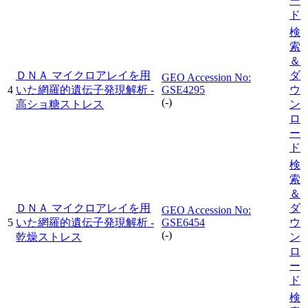
ー
ド
検
索
＆
ＤＮＡ マイクロアレイを用
ダ
GEO Accession No:
4
いた網羅的遺伝子発現解析 -
GSE4295
ウ
(-)
高ショ糖ストレス
ン
ロ
ー
ド
検
索
＆
ＤＮＡ マイクロアレイを用
ダ
GEO Accession No:
5
いた網羅的遺伝子発現解析 -
GSE6454
ウ
(-)
乾燥ストレス
ン
ロ
ー
ド
検