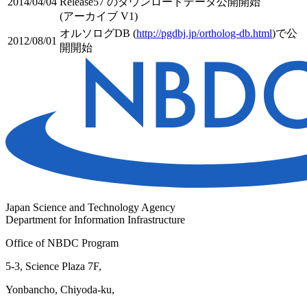
2014/04/04
Release57 のダウンロードデータ公開開始
(アーカイブ V1)
オルソログDB (
http://pgdbj.jp/ortholog-db.html
)で公
2012/08/01
開開始
Japan Science and Technology Agency
Department for Information Infrastructure
Office of NBDC Program
5-3, Science Plaza 7F,
Yonbancho, Chiyoda-ku,