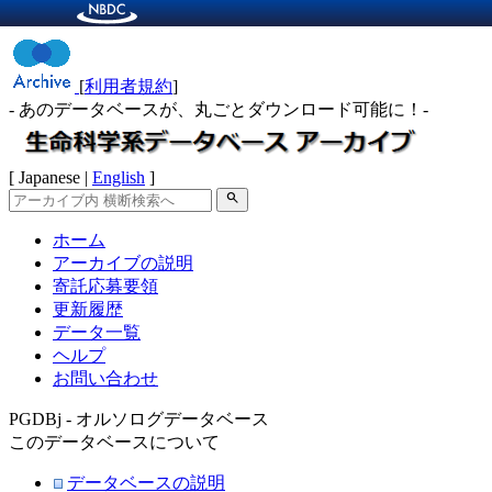
[
利用者規約
]
- あのデータベースが、丸ごとダウンロード可能に！-
[ Japanese |
English
]
search
ホーム
アーカイブの説明
寄託応募要領
更新履歴
データ一覧
ヘルプ
お問い合わせ
PGDBj - オルソログデータベース
このデータベースについて
データベースの説明