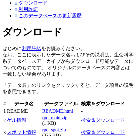
ダウンロード
利用許諾
このデータベースの更新履歴
ダウンロード
はじめに
利用許諾
をお読みください。
なお、ここに表示したデータ名およびその説明は、生命科学
系データベースアーカイブからダウンロード可能なデータに
ついてのものです。 オリジナルのデータベースの内容とは
一致しない場合があります。
「データ名」のリンクをクリックすると、データ項目の説明
を参照できます。
#
データ名
データファイル
検索＆ダウンロード
1
README
README.html
-
rpd_main.zip
ゲル情報
検索＆ダウンロード
2
(1 KB)
rpd_spot.zip
スポット情報
検索＆ダウンロード
3
(326 KB)