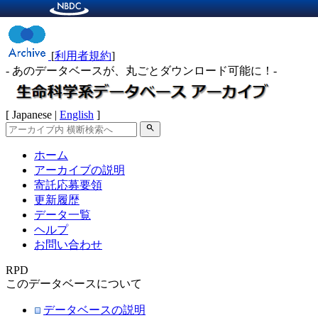
[
利用者規約
]
- あのデータベースが、丸ごとダウンロード可能に！-
[ Japanese |
English
]
search
ホーム
アーカイブの説明
寄託応募要領
更新履歴
データ一覧
ヘルプ
お問い合わせ
RPD
このデータベースについて
データベースの説明