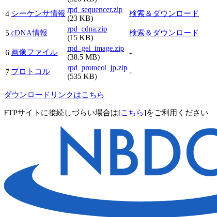
rpd_sequencer.zip
シーケンサ情報
検索＆ダウンロード
4
(23 KB)
rpd_cdna.zip
cDNA情報
検索＆ダウンロード
5
(15 KB)
rpd_gel_image.zip
画像ファイル
6
-
(38.5 MB)
rpd_protocol_jp.zip
プロトコル
7
-
(535 KB)
ダウンロードリンクはこちら
FTPサイトに接続しづらい場合は[
こちら
]をご利用ください