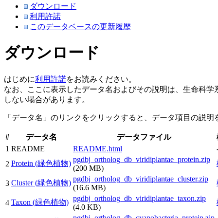
ダウンロード
利用許諾
このデータベースの更新履歴
ダウンロード
はじめに
利用許諾
をお読みください。
なお、ここに表示したデータ名およびその説明は、生命科学
しない場合があります。
「データ名」のリンクをクリックすると、データ項目の説明
#
データ名
データファイル
1
README
README.html
pgdbj_ortholog_db_viridiplantae_protein.zip
Protein (緑色植物)
2
(200 MB)
pgdbj_ortholog_db_viridiplantae_cluster.zip
Cluster (緑色植物)
3
(16.6 MB)
pgdbj_ortholog_db_viridiplantae_taxon.zip
Taxon (緑色植物)
4
(4.0 KB)
pgdbj_ortholog_db_cyanobacteria_protein.zip