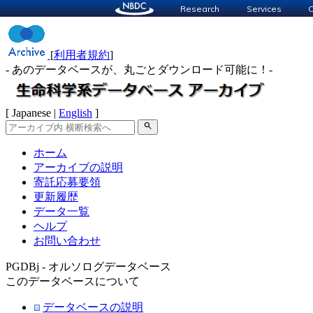
Research
Services
C
[
利用者規約
]
- あのデータベースが、丸ごとダウンロード可能に！-
[ Japanese |
English
]
search
ホーム
アーカイブの説明
寄託応募要領
更新履歴
データ一覧
ヘルプ
お問い合わせ
PGDBj - オルソログデータベース
このデータベースについて
データベースの説明