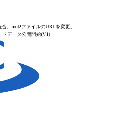
の簡易検索を統合。mol2ファイルのURLを変更。
データ公開開始(V1)