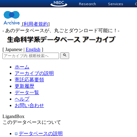
Research
Services
C
[
利用者規約
]
- あのデータベースが、丸ごとダウンロード可能に！-
[ Japanese |
English
]
search
ホーム
アーカイブの説明
寄託応募要領
更新履歴
データ一覧
ヘルプ
お問い合わせ
LigandBox
このデータベースについて
データベースの説明