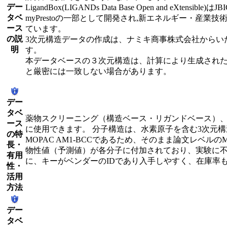
デー
LigandBox(LIGANDs Data Base Open and eXt
タベ
myPrestoの一部として開発され,新エネルギー・産業
ース
ています。
の説
3次元構造データの作成は、ナミキ商事株式会社からい
明
す。
本データベースの３次元構造は、計算により生成され
と厳密には一致しない場合があります。
デー
タベ
薬物スクリーニング（構造ベース・リガンドベース）
ース
に使用できます。 分子構造は、水素原子を含む3次元構造の
の特
MOPAC AM1-BCCであるため、そのまま論文レベ
長・
物性値（予測値）が各分子に付加されており、実験に
有用
に、キーがベンダーのIDであり入手しやすく、在庫率
性・
活用
方法
デー
タベ