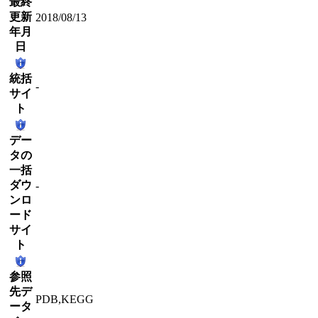
最終
更新
2018/08/13
年月
日
統括
-
サイ
ト
デー
タの
一括
ダウ
-
ンロ
ード
サイ
ト
参照
先デ
PDB,KEGG
ータ