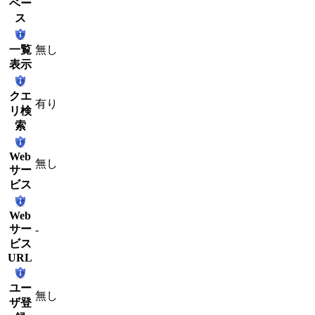
ベー
ス
一覧
無し
表示
クエ
有り
リ検
索
Web
無し
サー
ビス
Web
サー
-
ビス
URL
ユー
無し
ザ登