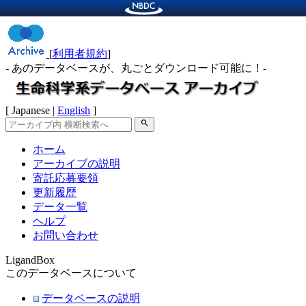
[
利用者規約
]
- あのデータベースが、丸ごとダウンロード可能に！-
[ Japanese |
English
]
search
ホーム
アーカイブの説明
寄託応募要領
更新履歴
データ一覧
ヘルプ
お問い合わせ
LigandBox
このデータベースについて
データベースの説明