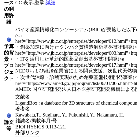
ース
CC 表示-継承
詳細
の利
用許
諾
バイオ産業情報化コンソーシアム(JBIC)が実施した以
(<a
href="http://www.jbic.or.jp/enterprise/developer/012.html">htt
予算
・創薬加速に向けたタンパク質構造解析基盤技術開発(<
的背
href="http://www.jbic.or.jp/enterprise/developer/003.html">htt
・ITを活用した革新的医薬品創出基盤技術開発(<a
景・
href="http://www.jbic.or.jp/enterprise/developer/017.html">htt
プロ
NEDOおよび経済産業省による開発支援、次世代天然
ジェ
・次世代治療・診断実現のため創薬基盤技術開発事業(<
クト
href="https://www.amed.go.jp/program/list/06/01/005.html">h
AMED: 国立研究開発法人日本医療研究開発機構による
文献名
LigandBox : a database for 3D structures of chemical compoun
著者名
Kawabata,T., Sugihara, Y., Fukunishi, Y., Nakamura, H.
雑誌名/掲載年月/号
論文
BIOPHYSICS,9,113-121.
等
外部リンク