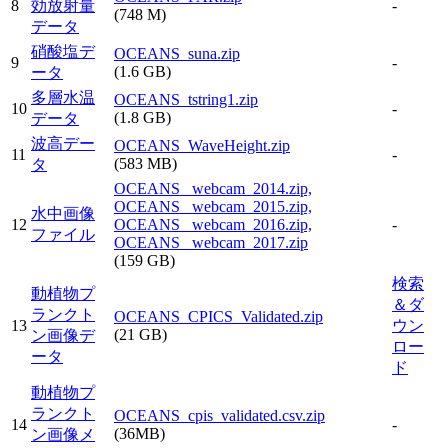
8
効放射量
-
(748 M)
データ
硝酸塩デ
OCEANS_suna.zip
9
-
(1.6 GB)
ータ
多層水温
OCEANS_tstring1.zip
10
-
(1.8 GB)
データ
波高デー
OCEANS_WaveHeight.zip
11
-
(583 MB)
タ
OCEANS_ webcam_2014.zip,
OCEANS_ webcam_2015.zip,
水中画像
12
OCEANS_ webcam_2016.zip,
-
ファイル
OCEANS_ webcam_2017.zip
(159 GB)
検索
動植物プ
＆ダ
ランクト
OCEANS_CPICS_Validated.zip
13
ウン
(21 GB)
ン画像デ
ロー
ータ
ド
動植物プ
ランクト
OCEANS_cpis_validated.csv.zip
14
-
(36MB)
ン画像メ