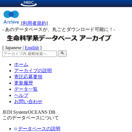
[
利用者規約
]
- あのデータベースが、丸ごとダウンロード可能に！-
[ Japanese |
English
]
search
ホーム
アーカイブの説明
寄託応募要領
更新履歴
データ一覧
ヘルプ
お問い合わせ
JEDI System/OCEANS DB
このデータベースについて
データベースの説明