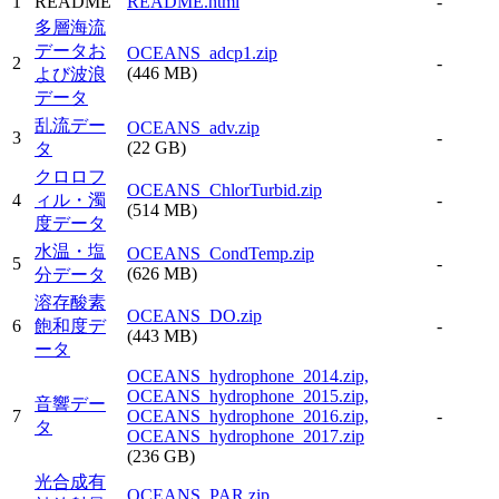
1
README
README.html
-
多層海流
データお
OCEANS_adcp1.zip
2
-
(446 MB)
よび波浪
データ
乱流デー
OCEANS_adv.zip
3
-
(22 GB)
タ
クロロフ
OCEANS_ChlorTurbid.zip
4
ィル・濁
-
(514 MB)
度データ
水温・塩
OCEANS_CondTemp.zip
5
-
(626 MB)
分データ
溶存酸素
OCEANS_DO.zip
6
飽和度デ
-
(443 MB)
ータ
OCEANS_hydrophone_2014.zip,
OCEANS_hydrophone_2015.zip,
音響デー
7
OCEANS_hydrophone_2016.zip,
-
タ
OCEANS_hydrophone_2017.zip
(236 GB)
光合成有
OCEANS_PAR.zip