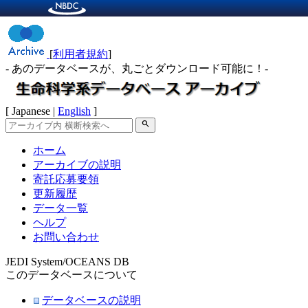
[
利用者規約
]
- あのデータベースが、丸ごとダウンロード可能に！-
[ Japanese |
English
]
search
ホーム
アーカイブの説明
寄託応募要領
更新履歴
データ一覧
ヘルプ
お問い合わせ
JEDI System/OCEANS DB
このデータベースについて
データベースの説明