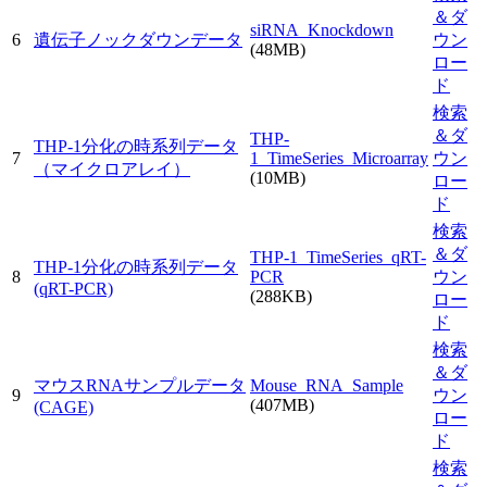
＆ダ
siRNA_Knockdown
6
遺伝子ノックダウンデータ
ウン
(48MB)
ロー
ド
検索
＆ダ
THP-
THP-1分化の時系列データ
7
1_TimeSeries_Microarray
ウン
（マイクロアレイ）
(10MB)
ロー
ド
検索
＆ダ
THP-1_TimeSeries_qRT-
THP-1分化の時系列データ
8
PCR
ウン
(qRT-PCR)
(288KB)
ロー
ド
検索
＆ダ
マウスRNAサンプルデータ
Mouse_RNA_Sample
9
ウン
(407MB)
(CAGE)
ロー
ド
検索