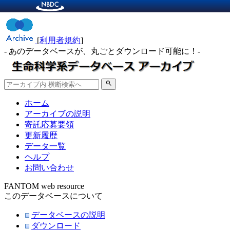
[
利用者規約
]
- あのデータベースが、丸ごとダウンロード可能に！-
search
ホーム
アーカイブの説明
寄託応募要領
更新履歴
データ一覧
ヘルプ
お問い合わせ
FANTOM web resource
このデータベースについて
データベースの説明
ダウンロード