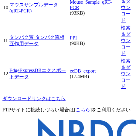
＆ダ
Mouse_Sample_qRT-
マウスサンプルデータ
10
PCR
ウン
(qRT-PCR)
(93KB)
ロー
ド
検索
＆ダ
タンパク質-タンパク質相
PPI
11
ウン
(90KB)
互作用データ
ロー
ド
検索
＆ダ
EdgeExpressDBエクスポー
eeDB_export
12
ウン
(17.4MB)
トデータ
ロー
ド
ダウンロードリンクはこちら
FTPサイトに接続しづらい場合は[
こちら
]をご利用ください