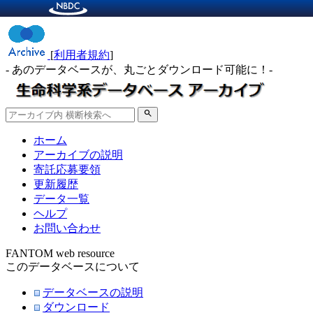
[
利用者規約
]
- あのデータベースが、丸ごとダウンロード可能に！-
search
ホーム
アーカイブの説明
寄託応募要領
更新履歴
データ一覧
ヘルプ
お問い合わせ
FANTOM web resource
このデータベースについて
データベースの説明
ダウンロード