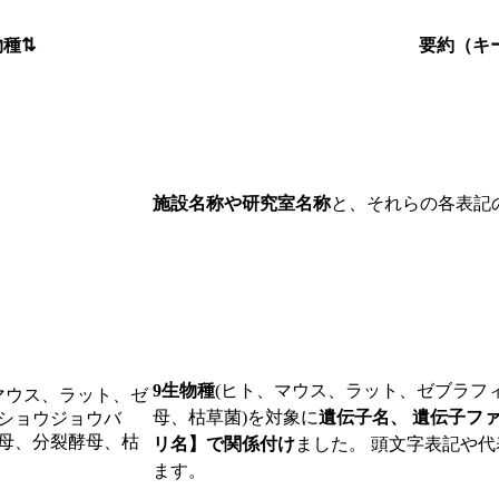
物種
⇅
要約（キ
施設名称や研究室名称
と、それらの各表記
9生物種
(ヒト、マウス、ラット、ゼブラフ
マウス、ラット、ゼ
母、枯草菌)を対象に
遺伝子名、 遺伝子フ
ショウジョウバ
母、分裂酵母、枯
リ名】で関係付け
ました。 頭文字表記や
ます。