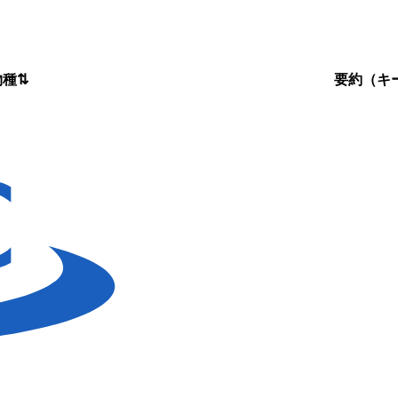
物種
⇅
要約（キ