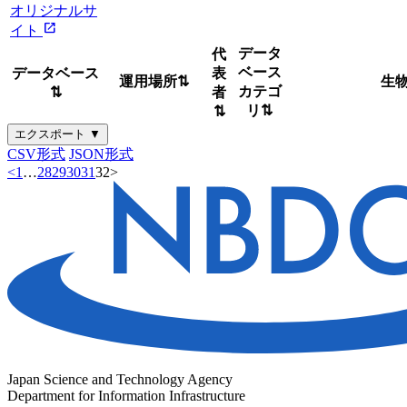
オリジナルサ
open_in_new
イト
データ
代
ベース
データベース
表
運用場所
⇅
生
カテゴ
⇅
者
リ
⇅
⇅
エクスポート ▼
CSV形式
JSON形式
<
1
…
28
29
30
31
32
>
Japan Science and Technology Agency
Department for Information Infrastructure