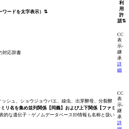
利
用
ーワードを太字表示）
⇅
許
諾
⇅
CC
表
示-
継
の対応辞書
承
詳
細
CC
表
ィッシュ、ショウジョウバエ、線虫、出芽酵母、分裂酵
示-
ァミリ名を集め並列関係【同義】および上下関係【ファミ
継
代表的な遺伝子・ゲノムデータベースID情報も名称と扱い
承
詳
細