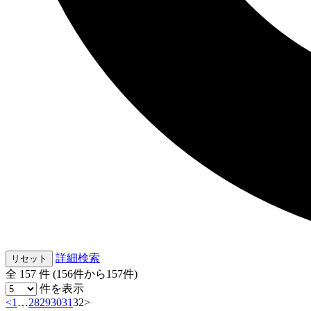
詳細検索
リセット
全 157 件 (156件から157件)
件を表示
<
1
…
28
29
30
31
32
>