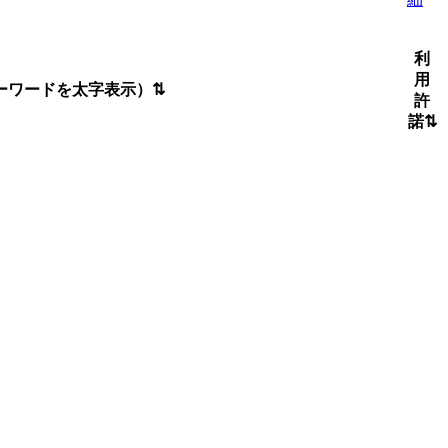
利
用
ーワードを太字表示）
⇅
許
諾
⇅