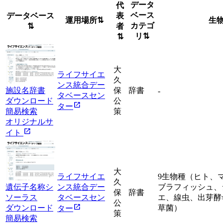
データ
代
ベース
データベース
表
運用場所
⇅
生
カテゴ
⇅
者
リ
⇅
⇅
大
ライフサイエ
久
ンス統合デー
施設名辞書
保
辞書
-
タベースセン
ダウンロード
公
open_in_new
ター
簡易検索
策
オリジナルサ
open_in_new
イト
大
ライフサイエ
9生物種（ヒト、
久
遺伝子名称シ
ンス統合デー
ブラフィッシュ、
保
辞書
ソーラス
タベースセン
エ、線虫、出芽酵
公
open_in_new
ダウンロード
草菌）
ター
策
簡易検索