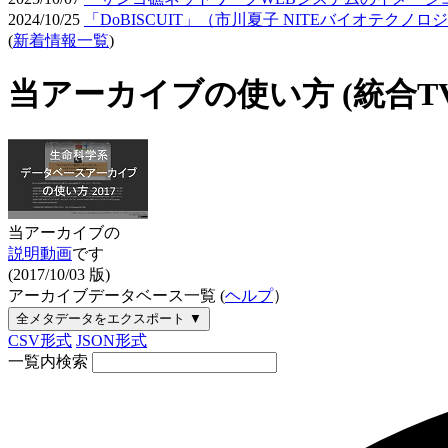
2024/10/25
「DoBISCUIT」（市川夏子 NITEバイオテク
(
新着情報一覧
)
当アーカイブの使い方 (統合T
当アーカイブの
説明動画
です
(2017/10/03 版)
アーカイブデータベース一覧
(
ヘルプ
）
全メタデータをエクスポート ▼
CSV形式
JSON形式
一覧内検索