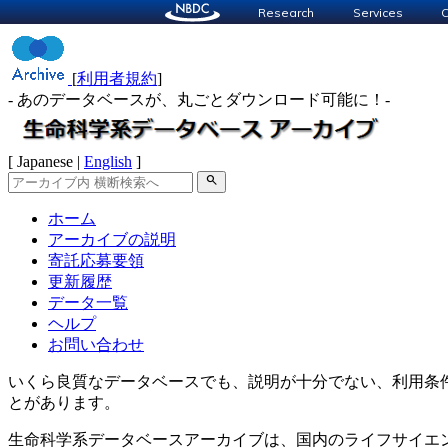
Research
Services
C
[
利用者規約
]
- あのデータベースが、丸ごとダウンロード可能に！-
[ Japanese |
English
]
search
ホーム
アーカイブの説明
寄託応募要領
更新履歴
データ一覧
ヘルプ
お問い合わせ
いくら良質なデータベースでも、説明が十分でない、利用条
とがあります。
生命科学系データベースアーカイブ
は、国内のライフサイエ