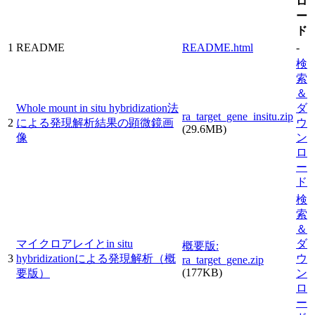
ロ
ー
ド
1
README
README.html
-
検
索
＆
Whole mount in situ hybridization法
ダ
ra_target_gene_insitu.zip
2
による発現解析結果の顕微鏡画
ウ
(29.6MB)
像
ン
ロ
ー
ド
検
索
＆
マイクロアレイとin situ
ダ
概要版:
3
hybridizationによる発現解析（概
ウ
ra_target_gene.zip
(177KB)
要版）
ン
ロ
ー