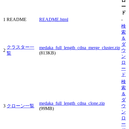
ロ
ー
ド
1
README
README.html
-
検
索
＆
ダ
クラスター一
medaka_full_length_cdna_merge_cluster.zip
2
ウ
(813KB)
覧
ン
ロ
ー
ド
検
索
＆
ダ
medaka_full_length_cdna_clone.zip
3
クローン一覧
ウ
(99MB)
ン
ロ
ー