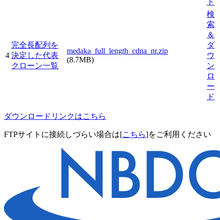
ド
検
索
＆
完全長配列を
ダ
medaka_full_length_cdna_nr.zip
4
決定した代表
ウ
(8.7MB)
クローン一覧
ン
ロ
ー
ド
ダウンロードリンクはこちら
FTPサイトに接続しづらい場合は[
こちら
]をご利用ください