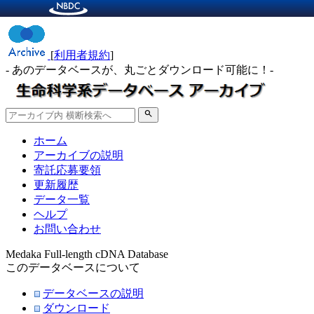
[
利用者規約
]
- あのデータベースが、丸ごとダウンロード可能に！-
search
ホーム
アーカイブの説明
寄託応募要領
更新履歴
データ一覧
ヘルプ
お問い合わせ
Medaka Full-length cDNA Database
このデータベースについて
データベースの説明
ダウンロード