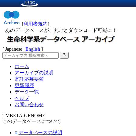
[
利用者規約
]
- あのデータベースが、丸ごとダウンロード可能に！-
[ Japanese |
English
]
search
ホーム
アーカイブの説明
寄託応募要領
更新履歴
データ一覧
ヘルプ
お問い合わせ
TMBETA-GENOME
このデータベースについて
データベースの説明