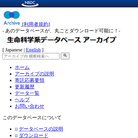
[
利用者規約
]
- あのデータベースが、丸ごとダウンロード可能に！-
[ Japanese |
English
]
search
ホーム
アーカイブの説明
寄託応募要領
更新履歴
データ一覧
ヘルプ
お問い合わせ
このデータベースについて
データベースの説明
ダウンロード