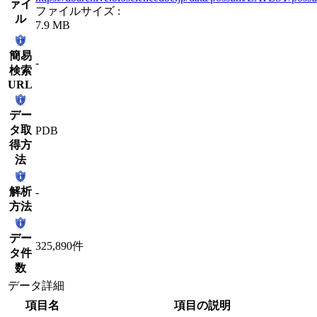
ァイ
ファイルサイズ :
ル
7.9 MB
簡易
-
検索
URL
デー
タ取
PDB
得方
法
解析
-
方法
デー
325,890件
タ件
数
データ詳細
項目名
項目の説明