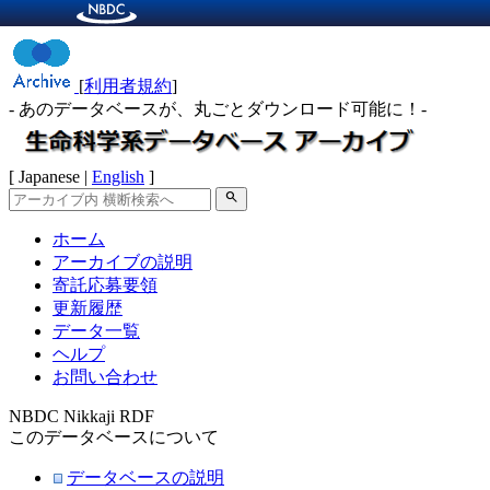
[
利用者規約
]
- あのデータベースが、丸ごとダウンロード可能に！-
[ Japanese |
English
]
search
ホーム
アーカイブの説明
寄託応募要領
更新履歴
データ一覧
ヘルプ
お問い合わせ
NBDC Nikkaji RDF
このデータベースについて
データベースの説明