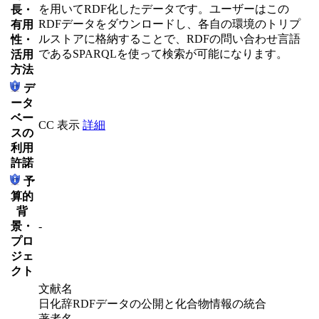
を用いてRDF化したデータです。ユーザーはこの
長・
RDFデータをダウンロードし、各自の環境のトリプ
有用
ルストアに格納することで、RDFの問い合わせ言語
性・
であるSPARQLを使って検索が可能になります。
活用
方法
デ
ータ
ベー
CC 表示
詳細
スの
利用
許諾
予
算的
背
景・
-
プロ
ジェ
クト
文献名
日化辞RDFデータの公開と化合物情報の統合
著者名