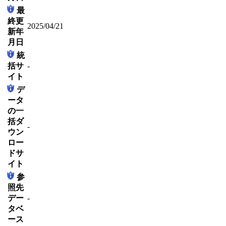
最
終更
2025/04/21
新年
月日
統
括サ
-
イト
デ
ータ
の一
括ダ
-
ウン
ロー
ドサ
イト
参
照先
デー
-
タベ
ース