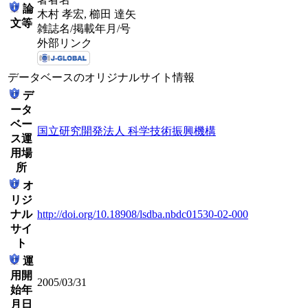
論
木村 孝宏, 櫛田 達矢
文等
雑誌名/掲載年月/号
外部リンク
データベースのオリジナルサイト情報
デ
ータ
ベー
国立研究開発法人 科学技術振興機構
ス運
用場
所
オ
リジ
ナル
http://doi.org/10.18908/lsdba.nbdc01530-02-000
サイ
ト
運
用開
2005/03/31
始年
月日