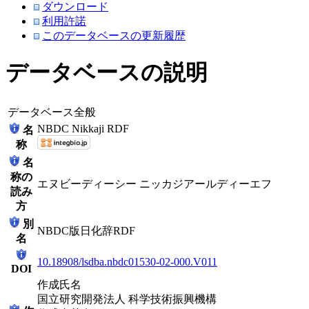
ダウンロード
利用許諾
このデータベースの更新履歴
データベースの説明
データベース全般
NBDC Nikkaji RDF
名
称
名
称の
エヌビーディーシー ニッカジアールディーエフ
読み
方
別
NBDC版日化辞RDF
名
10.18908/lsdba.nbdc01530-02-000.V011
DOI
作成氏名
国立研究開発法人 科学技術振興機構