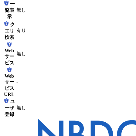
一
無し
覧表
示
ク
有り
エリ
検索
Web
無し
サー
ビス
Web
サー
-
ビス
URL
ユ
無し
ーザ
登録