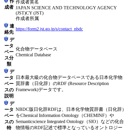
作
作成者英名
成者
JAPAN SCIENCE AND TECHNOLOGY AGENCY
(JST)CY (JST)
作成者所属
連
https://form2.jst.go.jp/s/contact_nbdc
絡先
デ
ータ
化合物データベース
ベー
Chemical Database
ス分
類
デ
日本最大級の化合物データベースである日本化学物
ータ
質辞書（日化辞）のRDF (Resource Description
ベー
Framework)データです。
スの
説明
デ
NBDC版日化辞RDFは、日本化学物質辞書（日化辞）
ータ
をChemical Information Ontology（CHEMINF）や
ベー
Semanticscience Integrated Ontology（SIO）などの化合
スの
物情報のRDF記述で標準となっているオントロジー
特