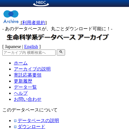
[
利用者規約
]
- あのデータベースが、丸ごとダウンロード可能に！-
[ Japanese |
English
]
search
ホーム
アーカイブの説明
寄託応募要領
更新履歴
データ一覧
ヘルプ
お問い合わせ
このデータベースについて
データベースの説明
ダウンロード