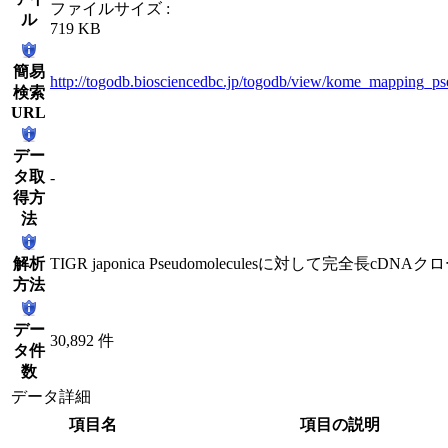
ファイルサイズ :
ル
719 KB
簡易
http://togodb.biosciencedbc.jp/togodb/view/kome_mapping_p
検索
URL
デー
タ取
-
得方
法
解析
TIGR japonica Pseudomoleculesに対して完全長
方法
デー
30,892 件
タ件
数
データ詳細
項目名
項目の説明