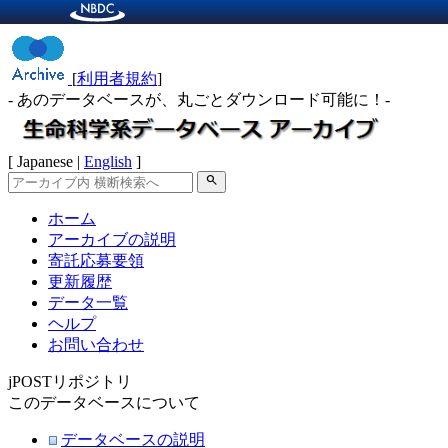
[
利用者規約
]
- あのデータベースが、丸ごとダウンロード可能に！-
[ Japanese |
English
]
search
ホーム
アーカイブの説明
寄託応募要領
更新履歴
データ一覧
ヘルプ
お問い合わせ
jPOSTリポジトリ
このデータベースについて
データベースの説明