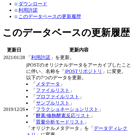
ダウンロード
利用許諾
このデータベースの更新履歴
このデータベースの更新履歴
更新日
更新内容
2021/01/28
「
利用許諾
」を更新。
jPOSTのオリジナルデータをアーカイブしたこと
に伴い、名称を「
jPOSTリポジトリ
」に変更。
以下の7つのデータを更新。
「
メタデータ
」
「
ファイルリスト
」
「
プロファイルリスト
」
「
サンプルリスト
」
2019/12/26
「
フラクショネーションリスト
」
「
酵素/修飾酵素反応リスト
」
「
質量分析モードリスト
」
「オリジナルメタデータ」を「
データディレク
トリ
」に変更。