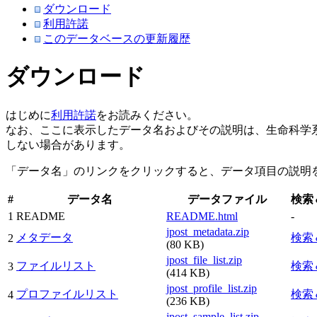
ダウンロード
利用許諾
このデータベースの更新履歴
ダウンロード
はじめに
利用許諾
をお読みください。
なお、ここに表示したデータ名およびその説明は、生命科学
しない場合があります。
「データ名」のリンクをクリックすると、データ項目の説明
#
データ名
データファイル
検索
1
README
README.html
-
jpost_metadata.zip
メタデータ
検索
2
(80 KB)
jpost_file_list.zip
ファイルリスト
検索
3
(414 KB)
jpost_profile_list.zip
プロファイルリスト
検索
4
(236 KB)
jpost_sample_list.zip