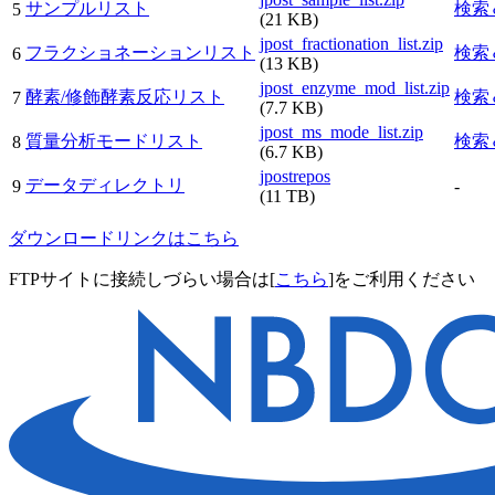
サンプルリスト
検索
5
(21 KB)
jpost_fractionation_list.zip
フラクショネーションリスト
検索
6
(13 KB)
jpost_enzyme_mod_list.zip
酵素/修飾酵素反応リスト
検索
7
(7.7 KB)
jpost_ms_mode_list.zip
質量分析モードリスト
検索
8
(6.7 KB)
jpostrepos
データディレクトリ
9
-
(11 TB)
ダウンロードリンクはこちら
FTPサイトに接続しづらい場合は[
こちら
]をご利用ください