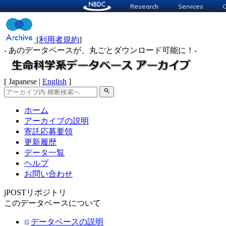
Research
Services
C
[
利用者規約
]
- あのデータベースが、丸ごとダウンロード可能に！-
[ Japanese |
English
]
search
ホーム
アーカイブの説明
寄託応募要領
更新履歴
データ一覧
ヘルプ
お問い合わせ
jPOSTリポジトリ
このデータベースについて
データベースの説明