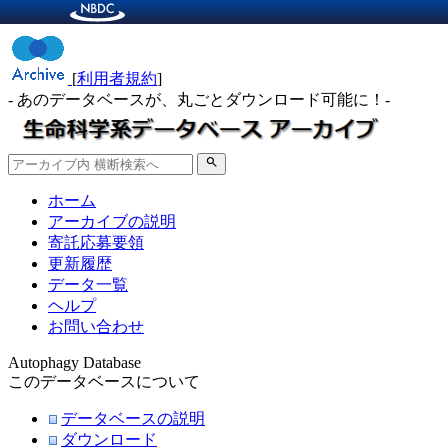
[
利用者規約
]
- あのデータベースが、丸ごとダウンロード可能に！-
search
ホーム
アーカイブの説明
寄託応募要領
更新履歴
データ一覧
ヘルプ
お問い合わせ
Autophagy Database
このデータベースについて
データベースの説明
ダウンロード