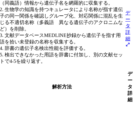
（同義語）情報から遺伝子名を網羅的に収集する。
2. 生物学の知識を持つキュレータにより名称が指す遺伝
デ
子の同一関係を確認しグループ化、対応関係に混乱を生
ー
じる不適切名称（多義語 異なる遺伝子のアクロニムな
タ
ど）を削除。
詳
3. 文献データベースMEDLINE抄録から遺伝子を指す用
細
語を拾い未登録の名称を収集する。
open_in_full
4. 辞書の遺伝子名検出性能を評価する。
5. 検出できなかった用語を辞書に付加し、別の文献セッ
トで4-5を繰り返す。
デ
ー
解析方法
タ
詳
細