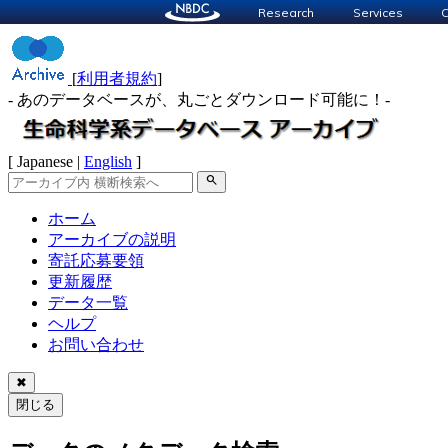
Research
Services
C
[
利用者規約
]
- あのデータベースが、丸ごとダウンロード可能に！-
[ Japanese |
English
]
search
ホーム
アーカイブの説明
寄託応募要領
更新履歴
データ一覧
ヘルプ
お問い合わせ
✖
閉じる