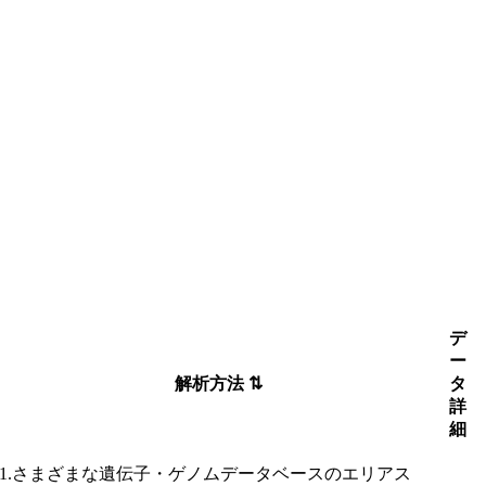
デ
ー
解析方法
⇅
タ
詳
細
1.さまざまな遺伝子・ゲノムデータベースのエリアス