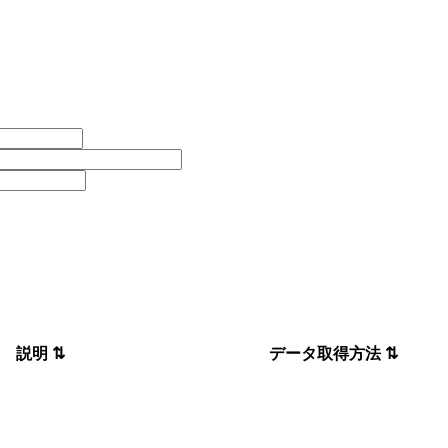
説明
⇅
データ取得方法
⇅