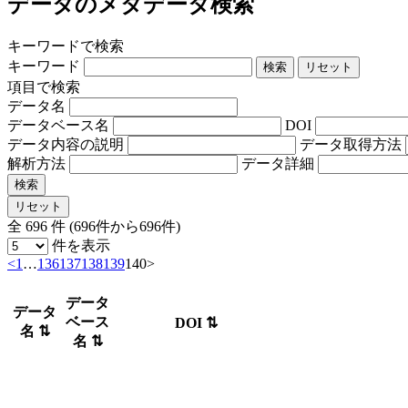
データのメタデータ検索
キーワードで検索
キーワード
検索
リセット
項目で検索
データ名
データベース名
DOI
データ内容の説明
データ取得方法
解析方法
データ詳細
検索
リセット
全 696 件 (696件から696件)
件を表示
<
1
…
136
137
138
139
140
>
データ
データ
ベース
DOI
⇅
名
⇅
名
⇅