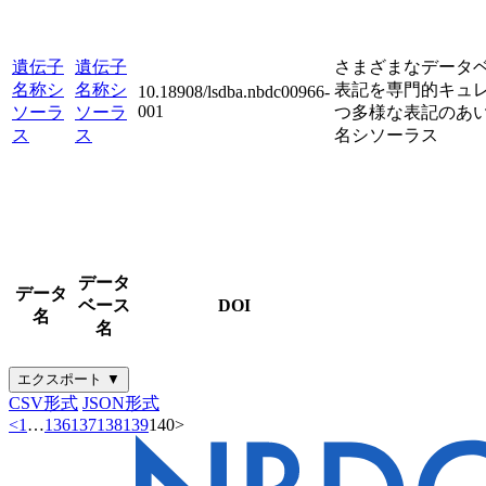
遺伝子
遺伝子
さまざまなデータ
名称シ
名称シ
表記を専門的キュレ
10.18908/lsdba.nbdc00966-
001
ソーラ
ソーラ
つ多様な表記のあ
ス
ス
名シソーラス
データ
データ
ベース
DOI
名
名
エクスポート ▼
CSV形式
JSON形式
<
1
…
136
137
138
139
140
>