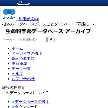
[
利用者規約
]
- あのデータベースが、丸ごとダウンロード可能に！-
search
ホーム
アーカイブの説明
寄託応募要領
更新履歴
データ一覧
ヘルプ
お問い合わせ
施設名称辞書
このデータベースについて
データベースの説明
ダウンロード