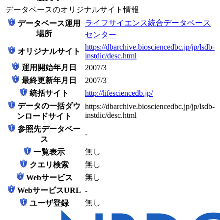
データベースのオリジナルサイト情報
ライフサイエンス統合データベース
データベース運用
場所
センター
https://dbarchive.biosciencedbc.jp/jp/lsdb-
オリジナルサイト
instdic/desc.html
運用開始年月日
2007/3
最終更新年月日
2007/3
統括サイト
http://lifesciencedb.jp/
データの一括ダウ
https://dbarchive.biosciencedbc.jp/jp/lsdb-
instdic/desc.html
ンロードサイト
参照先データベー
-
ス
無し
一覧表示
無し
クエリ検索
無し
Webサービス
WebサービスURL
-
無し
ユーザ登録