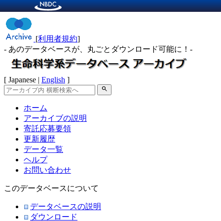
[
利用者規約
]
- あのデータベースが、丸ごとダウンロード可能に！-
[ Japanese |
English
]
search
ホーム
アーカイブの説明
寄託応募要領
更新履歴
データ一覧
ヘルプ
お問い合わせ
このデータベースについて
データベースの説明
ダウンロード