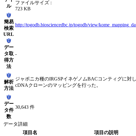
ファイルサイズ :
ル
723 KB
簡易
http://togodb.biosciencedbc.jp/togodb/view/kome_mapping_da
検索
URL
デー
タ取
-
得方
法
ジャポニカ種のIRGSPイネゲノムBACコンティグに対
解析
cDNAクローンのマッピングを行った。
方法
デー
30,643 件
タ件
数
データ詳細
項目名
項目の説明