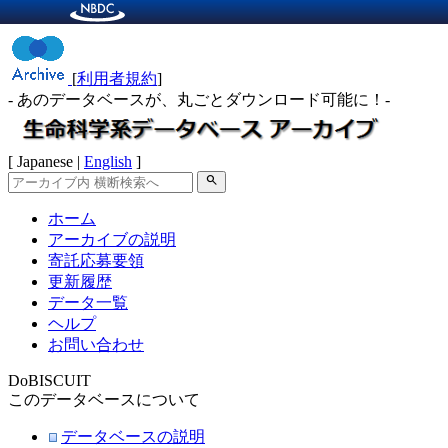
[
利用者規約
]
- あのデータベースが、丸ごとダウンロード可能に！-
[ Japanese |
English
]
search
ホーム
アーカイブの説明
寄託応募要領
更新履歴
データ一覧
ヘルプ
お問い合わせ
DoBISCUIT
このデータベースについて
データベースの説明