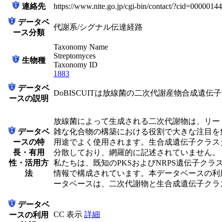
連絡先
https://www.nite.go.jp/cgi-bin/contact/?cid=000001
データベ
代謝系/シグナル伝達経路
ース分類
Taxonomy Name
Streptomyces
生物種
Taxonomy ID
1883
データベ
DoBISCUITは放線菌の二次代謝産物合成
ースの説明
放線菌によって生成される二次代謝物は、リード化
データベ
雑な化合物の構築における役割で大きな注目を
ースの特
用途でよく使用されます。生合成遺伝子クラス
長・有用
分散しており、網羅的に記述されていません。
性・活用方
私たちは、既知のPKSおよびNRPS遺伝子ク
法
情報で構成されています。本データベースの利
ータベースは、二次代謝物と生合成遺伝子クラ
データベ
CC 表示
詳細
ースの利用