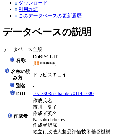
ダウンロード
利用許諾
このデータベースの更新履歴
データベースの説明
データベース全般
DoBISCUIT
名称
名称の読
ドゥビスキュイ
み方
別名
-
10.18908/lsdba.nbdc01145-000
DOI
作成氏名
市川 夏子
作成者英名
作成者
Natsuko Ichikawa
作成者所属
独立行政法人製品評価技術基盤機構