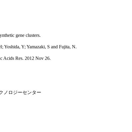
nthetic gene clusters.
 Yoshida, Y; Yamazaki, S and Fujita, N.
ic Acids Res. 2012 Nov 26.
クノロジーセンター