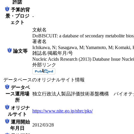
許諾
予算的背
景・プロジ
-
ェクト
文献名
DoBISCUIT: a database of secondary metabolite biosy
著者名
Ichikawa, N; Sasagawa, M; Yamamoto, M; Komaki, H;
論文等
雑誌名/掲載年月/号
Nucleic Acids Research (2013) Database Issue Nucle
外部リンク
データベースのオリジナルサイト情報
データベ
ース運用場
独立行政法人製品評価技術基盤機構 バイオテ
所
オリジナ
https://www.nite.go.jp/nbrc/pks/
ルサイト
運用開始
2012/03/28
年月日