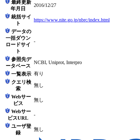
最終更新
2016/12/27
年月日
統括サイ
https://www.nite.go.jp/nbrc/index.html
ト
データの
一括ダウン
-
ロードサイ
ト
参照先デ
NCBI, Uniprot, Interpro
ータベース
有り
一覧表示
クエリ検
無し
索
Webサー
無し
ビス
Webサー
-
ビスURL
ユーザ登
無し
録