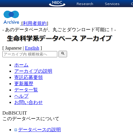
Research
Services
C
[
利用者規約
]
- あのデータベースが、丸ごとダウンロード可能に！-
[ Japanese |
English
]
search
ホーム
アーカイブの説明
寄託応募要領
更新履歴
データ一覧
ヘルプ
お問い合わせ
DoBISCUIT
このデータベースについて
データベースの説明