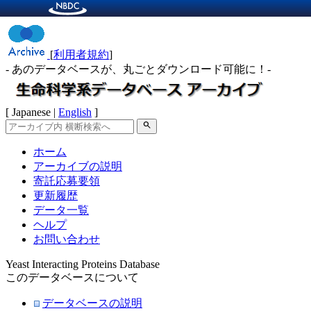
[
利用者規約
]
- あのデータベースが、丸ごとダウンロード可能に！-
[ Japanese |
English
]
search
ホーム
アーカイブの説明
寄託応募要領
更新履歴
データ一覧
ヘルプ
お問い合わせ
Yeast Interacting Proteins Database
このデータベースについて
データベースの説明