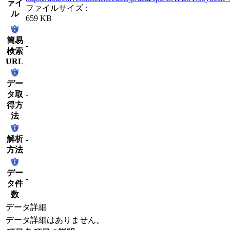
ァイ
ファイルサイズ :
ル
659 KB
簡易
-
検索
URL
デー
タ取
-
得方
法
解析
-
方法
デー
-
タ件
数
データ詳細
データ詳細はありません。