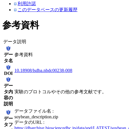
利用許諾
このデータベースの更新履歴
参考資料
データ説明
デー
参考資料
タ名
10.18908/lsdba.nbdc00238-008
DOI
デー
タ内
実験のプロトコルやその他の参考文献です。
容の
説明
データファイル名 :
soybean_description.zip
デー
データのURL :
タフ
https://dbarchive.biosciencedbc.jp/data/spd/LATEST/soybean_d