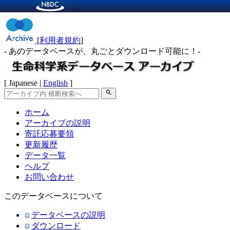
[
利用者規約
]
- あのデータベースが、丸ごとダウンロード可能に！-
[ Japanese |
English
]
search
ホーム
アーカイブの説明
寄託応募要領
更新履歴
データ一覧
ヘルプ
お問い合わせ
このデータベースについて
データベースの説明
ダウンロード