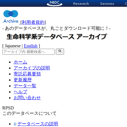
Research
Services
C
[
利用者規約
]
- あのデータベースが、丸ごとダウンロード可能に！-
[ Japanese |
English
]
search
ホーム
アーカイブの説明
寄託応募要領
更新履歴
データ一覧
ヘルプ
お問い合わせ
RPSD
このデータベースについて
データベースの説明