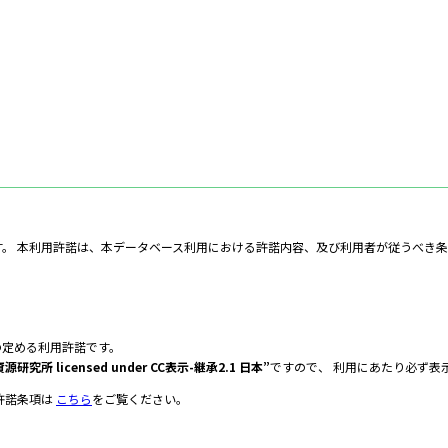
。 本利用許諾は、本データベース利用における許諾内容、及び利用者が従うべき
の定める利用許諾です。
 licensed under CC表示-継承2.1 日本”
ですので、 利用にあたり必ず表
許諾条項は
こちら
をご覧ください。