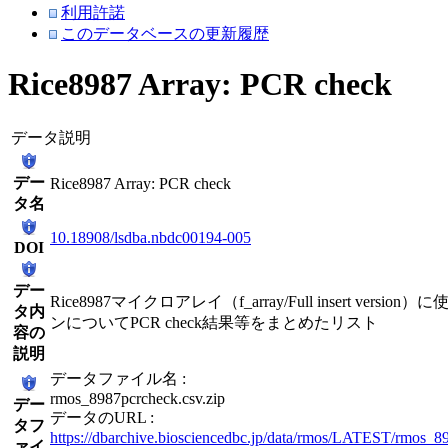
利用許諾
このデータベースの更新履歴
Rice8987 Array: PCR check
データ説明
デー
Rice8987 Array: PCR check
タ名
10.18908/lsdba.nbdc00194-005
DOI
デー
Rice8987マイクロアレイ（f_array/Full insert versi
タ内
ンについてPCR check結果等をまとめたリスト
容の
説明
データファイル名 :
rmos_8987pcrcheck.csv.zip
デー
データのURL :
タフ
https://dbarchive.biosciencedbc.jp/data/rmos/LATEST/rmos_8
ァイ