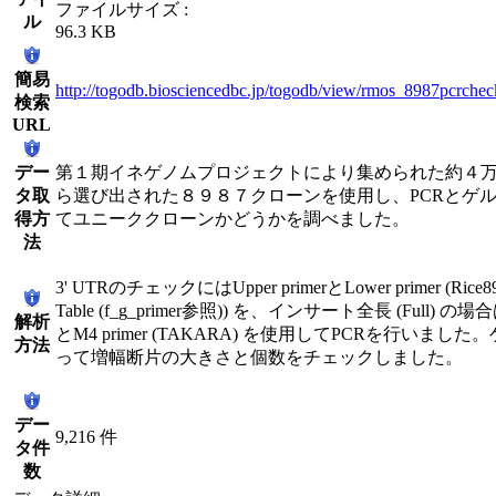
ファイルサイズ :
ル
96.3 KB
簡易
http://togodb.biosciencedbc.jp/togodb/view/rmos_8987pcrchec
検索
URL
デー
第１期イネゲノムプロジェクトにより集められた約４
タ取
ら選び出された８９８７クローンを使用し、PCRとゲ
得方
てユニーククローンかどうかを調べました。
法
3' UTRのチェックにはUpper primerとLower primer (Rice898
Table (f_g_primer参照)) を、インサート全長 (Full) の場合は
解析
とM4 primer (TAKARA) を使用してPCRを行いま
方法
って増幅断片の大きさと個数をチェックしました。
デー
9,216 件
タ件
数