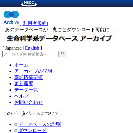
[
利用者規約
]
- あのデータベースが、丸ごとダウンロード可能に！-
[ Japanese |
English
]
search
ホーム
アーカイブの説明
寄託応募要領
更新履歴
データ一覧
ヘルプ
お問い合わせ
このデータベースについて
データベースの説明
ダウンロード