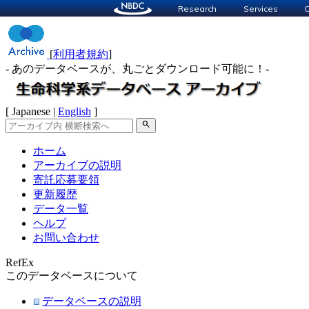
Research
Services
C
[
利用者規約
]
- あのデータベースが、丸ごとダウンロード可能に！-
[ Japanese |
English
]
search
ホーム
アーカイブの説明
寄託応募要領
更新履歴
データ一覧
ヘルプ
お問い合わせ
RefEx
このデータベースについて
データベースの説明