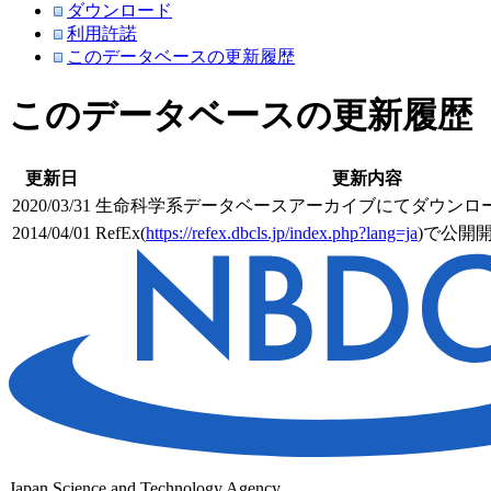
ダウンロード
利用許諾
このデータベースの更新履歴
このデータベースの更新履歴
更新日
更新内容
2020/03/31
生命科学系データベースアーカイブにてダウンロ
2014/04/01
RefEx(
https://refex.dbcls.jp/index.php?lang=ja
)で公開
Japan Science and Technology Agency