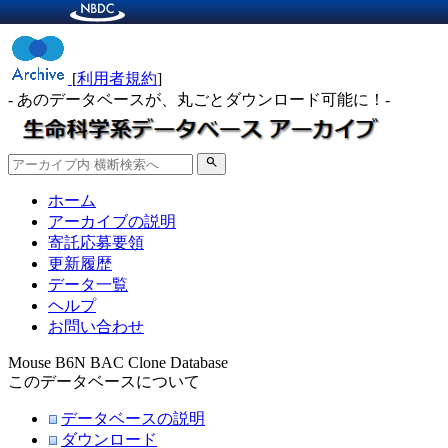
[
利用者規約
]
- あのデータベースが、丸ごとダウンロード可能に！-
search
ホーム
アーカイブの説明
寄託応募要領
更新履歴
データ一覧
ヘルプ
お問い合わせ
Mouse B6N BAC Clone Database
このデータベースについて
データベースの説明
ダウンロード