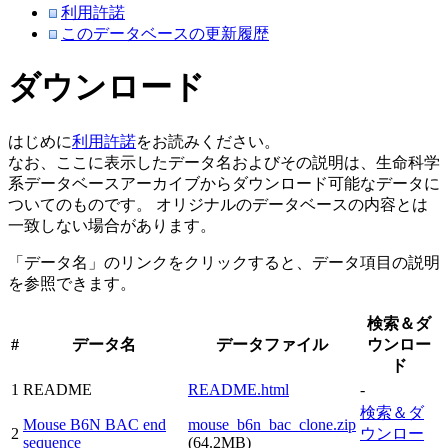
利用許諾
このデータベースの更新履歴
ダウンロード
はじめに
利用許諾
をお読みください。
なお、ここに表示したデータ名およびその説明は、生命科学
系データベースアーカイブからダウンロード可能なデータに
ついてのものです。 オリジナルのデータベースの内容とは
一致しない場合があります。
「データ名」のリンクをクリックすると、データ項目の説明
を参照できます。
検索＆ダ
#
データ名
データファイル
ウンロー
ド
1
README
README.html
-
検索＆ダ
Mouse B6N BAC end
mouse_b6n_bac_clone.zip
2
ウンロー
sequence
(64.2MB)