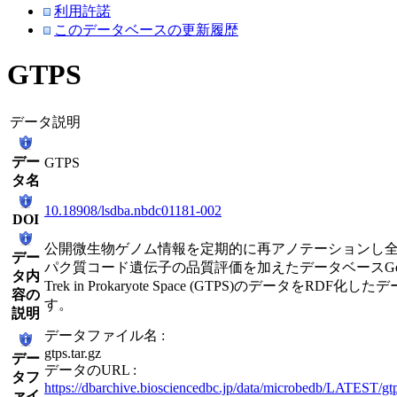
利用許諾
このデータベースの更新履歴
GTPS
データ説明
デー
GTPS
タ名
10.18908/lsdba.nbdc01181-002
DOI
公開微生物ゲノム情報を定期的に再アノテーションし
デー
パク質コード遺伝子の品質評価を加えたデータベースGe
タ内
Trek in Prokaryote Space (GTPS)のデータをRDF化し
容の
す。
説明
データファイル名 :
gtps.tar.gz
デー
データのURL :
タフ
https://dbarchive.biosciencedbc.jp/data/microbedb/LATEST/gtp
ァイ