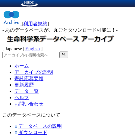
[
利用者規約
]
- あのデータベースが、丸ごとダウンロード可能に！-
[ Japanese |
English
]
search
ホーム
アーカイブの説明
寄託応募要領
更新履歴
データ一覧
ヘルプ
お問い合わせ
このデータベースについて
データベースの説明
ダウンロード