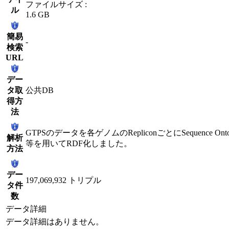
ファイルサイズ :
ル
1.6 GB
簡易
-
検索
URL
デー
タ取
公共DB
得方
法
GTPSのデータを各ゲノムのRepliconごとにSequence Onto
解析
等を用いてRDF化しました。
方法
デー
197,069,932 トリプル
タ件
数
データ詳細
データ詳細はありません。