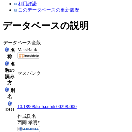
利用許諾
このデータベースの更新履歴
データベースの説明
データベース全般
MassBank
名
称
名
称の
マスバンク
読み
方
別
-
名
10.18908/lsdba.nbdc00298-000
DOI
作成氏名
西岡 孝明*