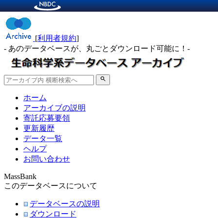
[
利用者規約
]
- あのデータベースが、丸ごとダウンロード可能に！-
search
ホーム
アーカイブの説明
寄託応募要領
更新履歴
データ一覧
ヘルプ
お問い合わせ
MassBank
このデータベースについて
データベースの説明
ダウンロード