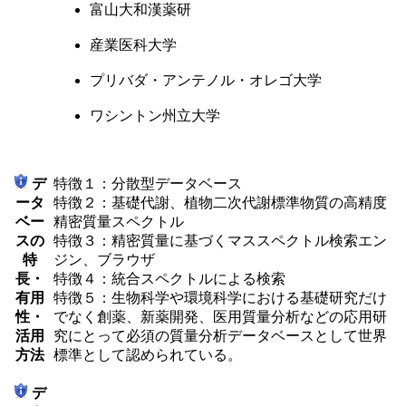
富山大和漢薬研
産業医科大学
プリバダ・アンテノル・オレゴ大学
ワシントン州立大学
デ
特徴１：分散型データベース
ータ
特徴２：基礎代謝、植物二次代謝標準物質の高精度
ベー
精密質量スペクトル
スの
特徴３：精密質量に基づくマススペクトル検索エン
特
ジン、ブラウザ
長・
特徴４：統合スペクトルによる検索
有用
特徴５：生物科学や環境科学における基礎研究だけ
性・
でなく創薬、新薬開発、医用質量分析などの応用研
活用
究にとって必須の質量分析データベースとして世界
方法
標準として認められている。
デ