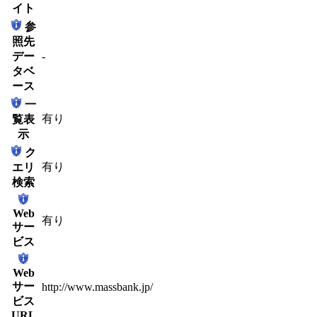
イト
参
照先
デー
-
タベ
ース
一
有り
覧表
示
ク
有り
エリ
検索
Web
有り
サー
ビス
Web
サー
http://www.massbank.jp/
ビス
URL