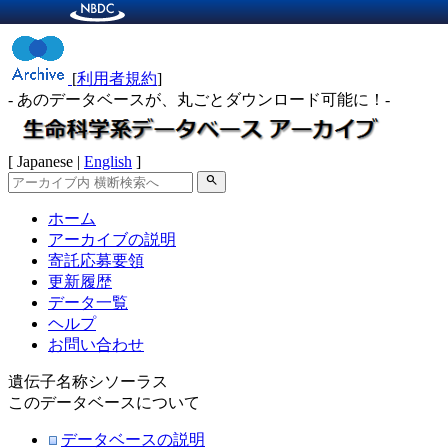
[
利用者規約
]
- あのデータベースが、丸ごとダウンロード可能に！-
[ Japanese |
English
]
search
ホーム
アーカイブの説明
寄託応募要領
更新履歴
データ一覧
ヘルプ
お問い合わせ
遺伝子名称シソーラス
このデータベースについて
データベースの説明