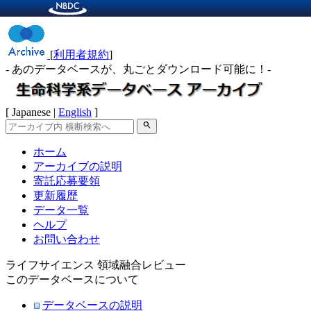
[
利用者規約
]
- あのデータベースが、丸ごとダウンロード可能に！-
[ Japanese |
English
]
search
ホーム
アーカイブの説明
寄託応募要領
更新履歴
データ一覧
ヘルプ
お問い合わせ
ライフサイエンス 領域融合レビュー
このデータベースについて
データベースの説明