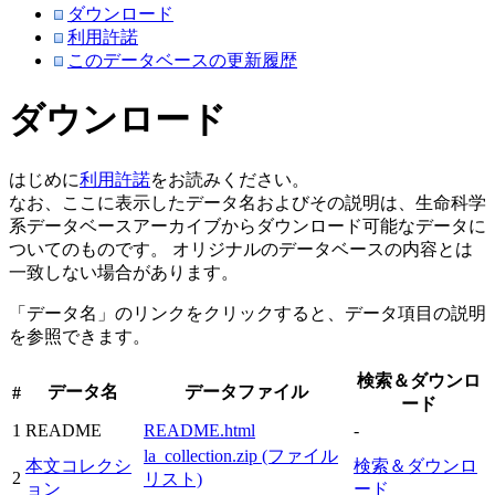
ダウンロード
利用許諾
このデータベースの更新履歴
ダウンロード
はじめに
利用許諾
をお読みください。
なお、ここに表示したデータ名およびその説明は、生命科学
系データベースアーカイブからダウンロード可能なデータに
ついてのものです。 オリジナルのデータベースの内容とは
一致しない場合があります。
「データ名」のリンクをクリックすると、データ項目の説明
を参照できます。
検索＆ダウンロ
データ名
データファイル
#
ード
1
README
README.html
-
la_collection.zip (ファイル
本文コレクシ
検索＆ダウンロ
2
リスト)
ョン
ード