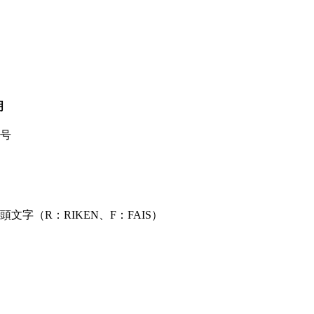
明
番号
字（R：RIKEN、F：FAIS）