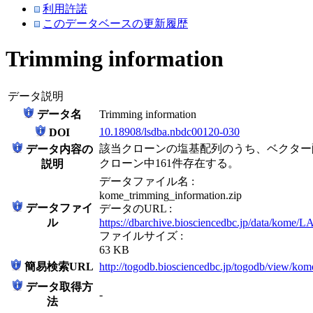
利用許諾
このデータベースの更新履歴
Trimming information
データ説明
データ名
Trimming information
10.18908/lsdba.nbdc00120-030
DOI
該当クローンの塩基配列のうち、ベクター
データ内容の
クローン中161件存在する。
説明
データファイル名 :
kome_trimming_information.zip
データファイ
データのURL :
ル
https://dbarchive.biosciencedbc.jp/data/kome
ファイルサイズ :
63 KB
簡易検索URL
http://togodb.biosciencedbc.jp/togodb/view/ko
データ取得方
-
法