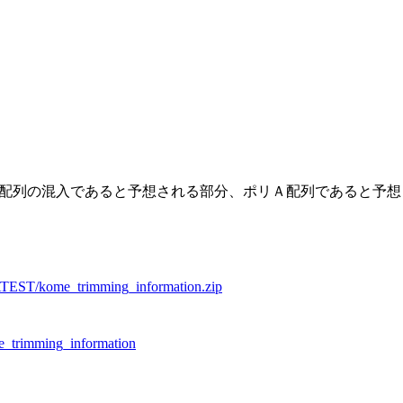
配列の混入であると予想される部分、ポリＡ配列であると予想され
/LATEST/kome_trimming_information.zip
me_trimming_information