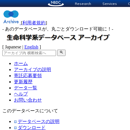
Research
Services
C
[
利用者規約
]
- あのデータベースが、丸ごとダウンロード可能に！-
[ Japanese |
English
]
search
ホーム
アーカイブの説明
寄託応募要領
更新履歴
データ一覧
ヘルプ
お問い合わせ
このデータベースについて
データベースの説明
ダウンロード