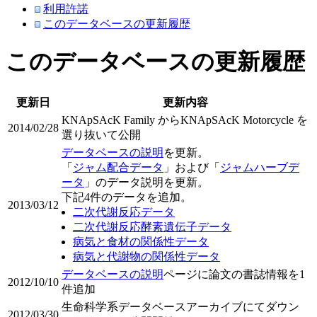
利用許諾
このデータベースの更新履歴
このデータベースの更新履歴
更新日
更新内容
KNApSAcK Family からKNApSAcK Motorcycle を
2014/02/28
選り抜いて公開
データベースの説明
を更新。
「
ジャム配合データ
」および「
ジャムハーブデ
ータ
」のデータ説明を更新。
下記4件のデータを追加。
2013/03/12
二次代謝反応データ
二次代謝反応酵素遺伝子データ
病気と食材の関係性データ
病気と代謝物の関係性データ
データベースの説明
ページに論文の書誌情報を1
2012/10/10
件追加
生命科学系データベースアーカイブにてダウン
2012/03/30