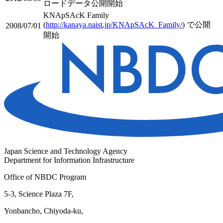
ロードデータ公開開始
KNApSAcK Family
(
http://kanaya.naist.jp/KNApSAcK_Family/
) で公開
2008/07/01
開始
Japan Science and Technology Agency
Department for Information Infrastructure
Office of NBDC Program
5-3, Science Plaza 7F,
Yonbancho, Chiyoda-ku,