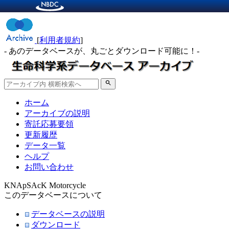
[
利用者規約
]
- あのデータベースが、丸ごとダウンロード可能に！-
search
ホーム
アーカイブの説明
寄託応募要領
更新履歴
データ一覧
ヘルプ
お問い合わせ
KNApSAcK Motorcycle
このデータベースについて
データベースの説明
ダウンロード