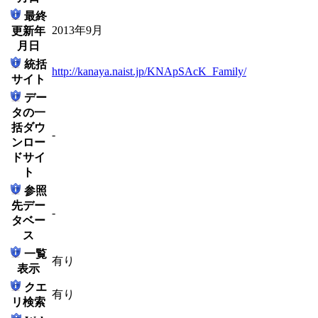
最終
2013年9月
更新年
月日
統括
http://kanaya.naist.jp/KNApSAcK_Family/
サイト
デー
タの一
括ダウ
-
ンロー
ドサイ
ト
参照
先デー
-
タベー
ス
一覧
有り
表示
クエ
有り
リ検索