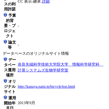
CC 表示-継承
詳細
スの利
用許諾
予算
的背
景・プ
-
ロジェ
クト
論文
-
等
データベースのオリジナルサイト情報
デー
奈良先端科学技術大学院大学 情報科学研究科
タベー
ス運用
計算システムズ生物学研究室
場所
オリ
ジナル
http://kanaya.naist.jp/bicycle/top.html
サイト
運用
2013年9月
開始年
月日