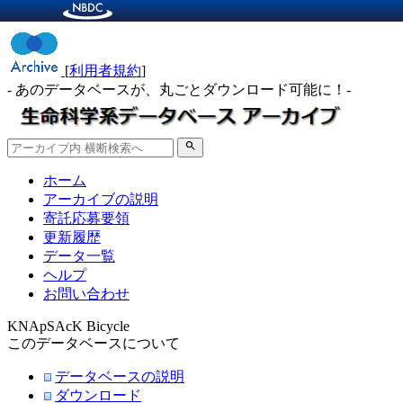
[
利用者規約
]
- あのデータベースが、丸ごとダウンロード可能に！-
search
ホーム
アーカイブの説明
寄託応募要領
更新履歴
データ一覧
ヘルプ
お問い合わせ
KNApSAcK Bicycle
このデータベースについて
データベースの説明
ダウンロード