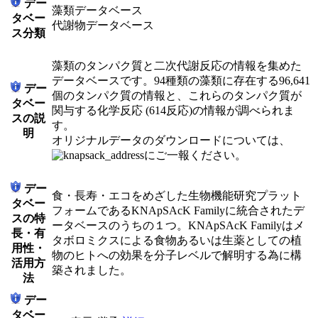
デー
藻類データベース
タベー
代謝物データベース
ス分類
藻類のタンパク質と二次代謝反応の情報を集めた
データベースです。94種類の藻類に存在する96,641
デー
個のタンパク質の情報と、これらのタンパク質が
タベー
関与する化学反応 (614反応)の情報が調べられま
スの説
す。
明
オリジナルデータのダウンロードについては、
にご一報ください。
デー
食・長寿・エコをめざした生物機能研究プラット
タベー
フォームであるKNApSAcK Familyに統合されたデ
スの特
ータベースのうちの１つ。KNApSAcK Familyはメ
長・有
タボロミクスによる食物あるいは生薬としての植
用性・
物のヒトへの効果を分子レベルで解明する為に構
活用方
築されました。
法
デー
タベー