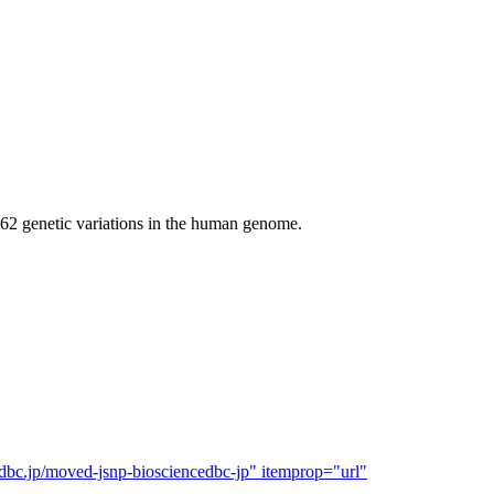
562 genetic variations in the human genome.
p/moved-jsnp-biosciencedbc-jp" itemprop="url"