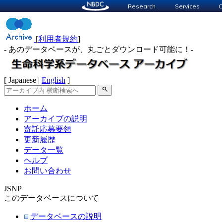
Research
Services
C
[
利用者規約
]
- あのデータベースが、丸ごとダウンロード可能に！-
[ Japanese |
English
]
search
ホーム
アーカイブの説明
寄託応募要領
更新履歴
データ一覧
ヘルプ
お問い合わせ
JSNP
このデータベースについて
データベースの説明