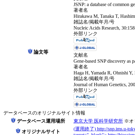
JSNP: a database of common gene
著者名
Hirakawa M, Tanaka T, Hashim
雑誌名/掲載年月/号
Nucleic Acids Research, 30:158
外部リンク
論文等
文献名
Gene-based SNP discovery as par
著者名
Haga H, Yamada R, Ohnishi Y,
雑誌名/掲載年月/号
Journal of Human Genetics, 20
外部リンク
データベースのオリジナルサイト情報
データベース運用場所
東京大学 医科学研究所
※オ
(運用終了) http://snp.ims.u-tokyo
オリジナルサイト
target="_blank"> http://bioscie