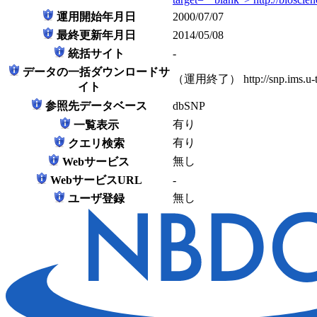
運用開始年月日
2000/07/07
最終更新年月日
2014/05/08
統括サイト
-
データの一括ダウンロードサ
（運用終了） http://snp.ims.u-tok
イト
参照先データベース
dbSNP
有り
一覧表示
有り
クエリ検索
無し
Webサービス
WebサービスURL
-
無し
ユーザ登録