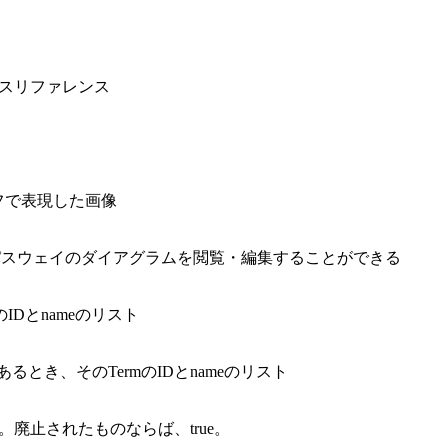
ロスリファレンス
グラフで表現した画像
関連するパスウェイのダイアグラムを閲覧・編集することができる
のIDとnameのリスト
であるとき、そのTermのIDとnameのリスト
。廃止されたものならば、true。