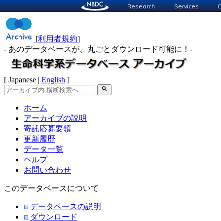
Research
Services
C
[
利用者規約
]
- あのデータベースが、丸ごとダウンロード可能に！-
[ Japanese |
English
]
search
ホーム
アーカイブの説明
寄託応募要領
更新履歴
データ一覧
ヘルプ
お問い合わせ
このデータベースについて
データベースの説明
ダウンロード