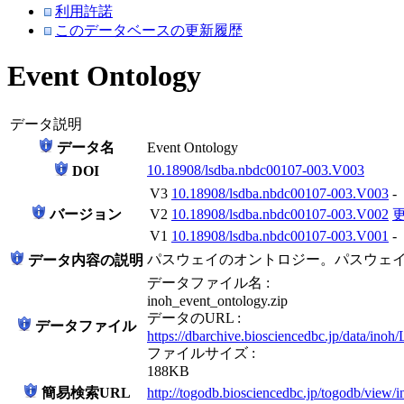
利用許諾
このデータベースの更新履歴
Event Ontology
データ説明
データ名
Event Ontology
10.18908/lsdba.nbdc00107-003.V003
DOI
V3
10.18908/lsdba.nbdc00107-003.V003
-
バージョン
V2
10.18908/lsdba.nbdc00107-003.V002
V1
10.18908/lsdba.nbdc00107-003.V001
-
パスウェイのオントロジー。パスウェ
データ内容の説明
データファイル名 :
inoh_event_ontology.zip
データのURL :
データファイル
https://dbarchive.biosciencedbc.jp/data/in
ファイルサイズ :
188KB
簡易検索URL
http://togodb.biosciencedbc.jp/togodb/view/