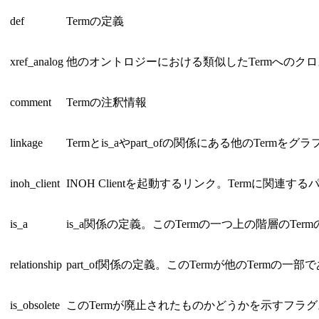
def
Termの定義
xref_analog
他のオントロジーにおける類似したTermへのク
comment
Termの注釈情報
linkage
Termとis_aやpart_ofの関係にある他のTermを
inoh_client
INOH Clientを起動するリンク。Termに
is_a
is_a関係の定義。このTermの一つ上の階層のTerm
relationship
part_of関係の定義。このTermが他のTermの一部
is_obsolete
このTermが廃止されたものかどうかを示すフラグ