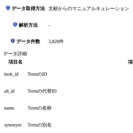
データ取得方法
文献からのマニュアルキュレーション
解析方法
-
データ件数
3,828件
データ詳細
項目名
項
inoh_id
TermのID
alt_id
Termの代替ID
name
Termの名称
synonym
Termの別名