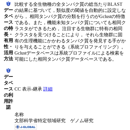
比較する全生物種の全タンパク質の総当たりBLAST
デー
の結果に基づいて，類似度の閾値を自動的に設定しな
タベ
がら， 相同タンパク質の分類を行うのがGclustの特徴
ース
である。また，機能未知タンパク質についても相同ク
の特
ラスタができるため， 注目する生物群に特有の相同
長・
クラスタを見つけることにより， それら生物群に固
有用
有の生理機能にかかわるタンパク質を発見する手がか
性・
りを与えることができる（系統プロファイリング）。
活用
Gclustデータベースは系統プロファイルによる検索を
方法
可能にした相同タンパク質データベースである。
デー
タベ
ース
CC 表示-継承
詳細
の利
用許
諾
名称
文部科学省特定領域研究 ゲノム研究