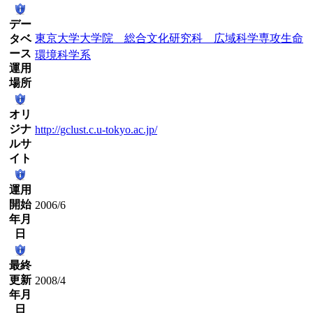
デー
東京大学大学院 総合文化研究科 広域科学専攻生命
タベ
ース
環境科学系
運用
場所
オリ
ジナ
http://gclust.c.u-tokyo.ac.jp/
ルサ
イト
運用
開始
2006/6
年月
日
最終
更新
2008/4
年月
日