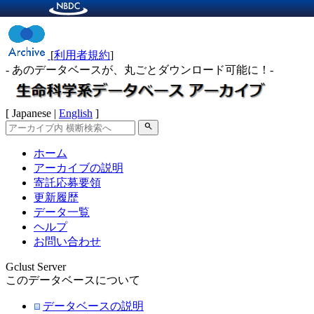
[
利用者規約
]
- あのデータベースが、丸ごとダウンロード可能に！-
[ Japanese |
English
]
search
ホーム
アーカイブの説明
寄託応募要領
更新履歴
データ一覧
ヘルプ
お問い合わせ
Gclust Server
このデータベースについて
データベースの説明