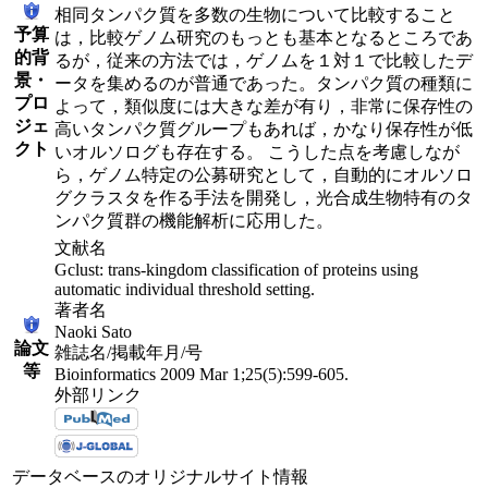
相同タンパク質を多数の生物について比較すること
予算
は，比較ゲノム研究のもっとも基本となるところであ
的背
るが，従来の方法では，ゲノムを１対１で比較したデ
景・
ータを集めるのが普通であった。タンパク質の種類に
プロ
よって，類似度には大きな差が有り，非常に保存性の
ジェ
高いタンパク質グループもあれば，かなり保存性が低
クト
いオルソログも存在する。 こうした点を考慮しなが
ら，ゲノム特定の公募研究として，自動的にオルソロ
グクラスタを作る手法を開発し，光合成生物特有のタ
ンパク質群の機能解析に応用した。
文献名
Gclust: trans-kingdom classification of proteins using
automatic individual threshold setting.
著者名
Naoki Sato
論文
雑誌名/掲載年月/号
等
Bioinformatics 2009 Mar 1;25(5):599-605.
外部リンク
データベースのオリジナルサイト情報