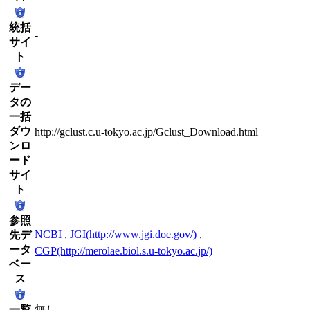
統括
-
サイ
ト
デー
タの
一括
ダウ
http://gclust.c.u-tokyo.ac.jp/Gclust_Download.html
ンロ
ード
サイ
ト
参照
NCBI
,
JGI(http://www.jgi.doe.gov/)
,
先デ
ータ
CGP(http://merolae.biol.s.u-tokyo.ac.jp/)
ベー
ス
一覧
無し