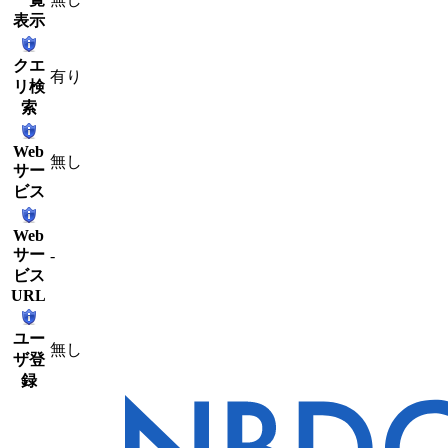
表示
クエ
有り
リ検
索
Web
無し
サー
ビス
Web
サー
-
ビス
URL
ユー
無し
ザ登
録