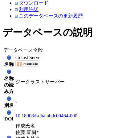
ダウンロード
利用許諾
このデータベースの更新履歴
データベースの説明
データベース全般
Gclust Server
名称
名称
ジークラストサーバー
の読
み方
-
別名
10.18908/lsdba.nbdc00464-000
DOI
作成氏名
佐藤 直樹*