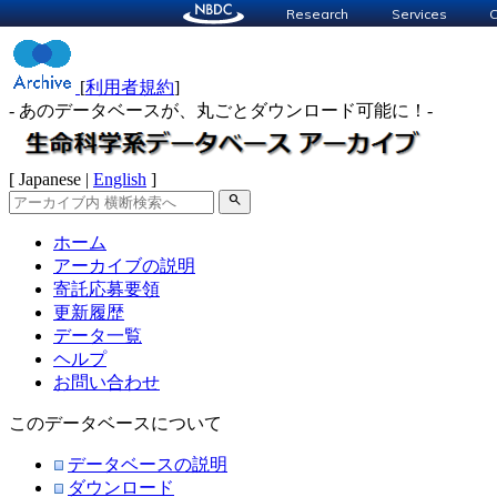
Research
Services
C
[
利用者規約
]
- あのデータベースが、丸ごとダウンロード可能に！-
[ Japanese |
English
]
search
ホーム
アーカイブの説明
寄託応募要領
更新履歴
データ一覧
ヘルプ
お問い合わせ
このデータベースについて
データベースの説明
ダウンロード