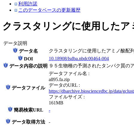
利用許諾
このデータベースの更新履歴
クラスタリングに使用したアミ
データ説明
クラスタリングに使用したアミノ酸配列（
データ名
10.18908/lsdba.nbdc00464-004
DOI
９５生物種の予測されたタンパク質のア
データ内容の説明
データファイル名 :
all95.fa.zip
データのURL :
データファイル
https://dbarchive.biosciencedbc.jp/data/gclus
ファイルサイズ :
161MB
簡易検索URL
-
データ取得方法
-