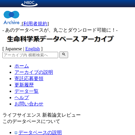
[
利用者規約
]
- あのデータベースが、丸ごとダウンロード可能に！-
[ Japanese |
English
]
search
ホーム
アーカイブの説明
寄託応募要領
更新履歴
データ一覧
ヘルプ
お問い合わせ
ライフサイエンス 新着論文レビュー
このデータベースについて
データベースの説明