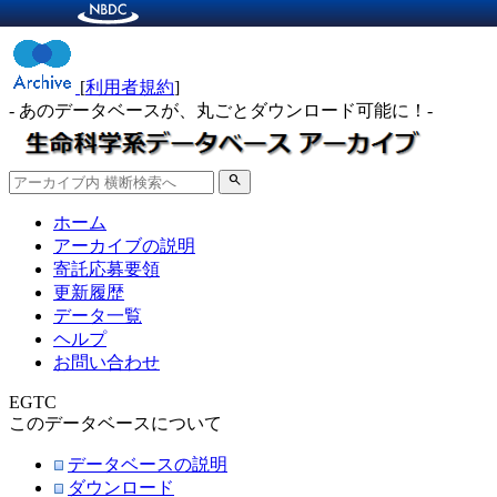
[
利用者規約
]
- あのデータベースが、丸ごとダウンロード可能に！-
search
ホーム
アーカイブの説明
寄託応募要領
更新履歴
データ一覧
ヘルプ
お問い合わせ
EGTC
このデータベースについて
データベースの説明
ダウンロード