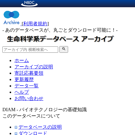
[
利用者規約
]
- あのデータベースが、丸ごとダウンロード可能に！-
search
ホーム
アーカイブの説明
寄託応募要領
更新履歴
データ一覧
ヘルプ
お問い合わせ
DIAM - バイオテクノロジーの基礎知識
このデータベースについて
データベースの説明
ダウンロード