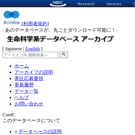
Research
Services
C
[
利用者規約
]
- あのデータベースが、丸ごとダウンロード可能に！-
[ Japanese |
English
]
search
ホーム
アーカイブの説明
寄託応募要領
更新履歴
データ一覧
ヘルプ
お問い合わせ
ConfC
このデータベースについて
データベースの説明