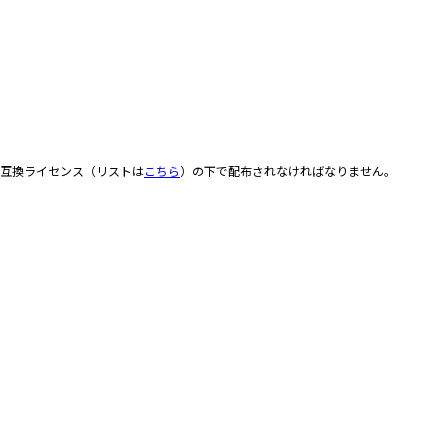
承互換ライセンス（リストは
こちら
）の下で配布されなければなりません。