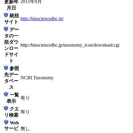
2011年9月
更新年
月日
統括
http://biosciencedbc.jp/
サイト
デー
タの一
括ダウ
http://biosciencedbc.jp/taxonomy_icon/download.cgi
ンロー
ドサイ
ト
参照
先デー
NCBI Taxonomy
タベー
ス
一覧
有り
表示
クエ
有り
リ検索
Web
サービ
無し