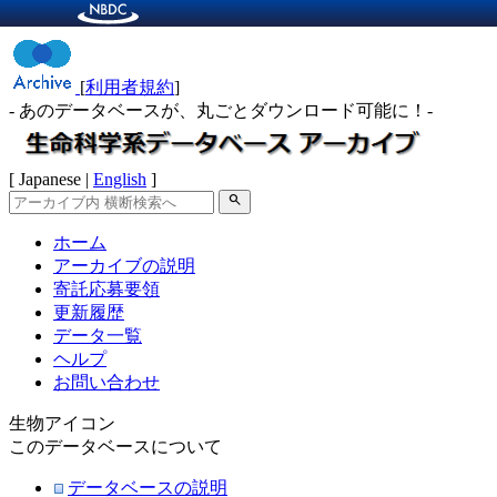
[
利用者規約
]
- あのデータベースが、丸ごとダウンロード可能に！-
[ Japanese |
English
]
search
ホーム
アーカイブの説明
寄託応募要領
更新履歴
データ一覧
ヘルプ
お問い合わせ
生物アイコン
このデータベースについて
データベースの説明