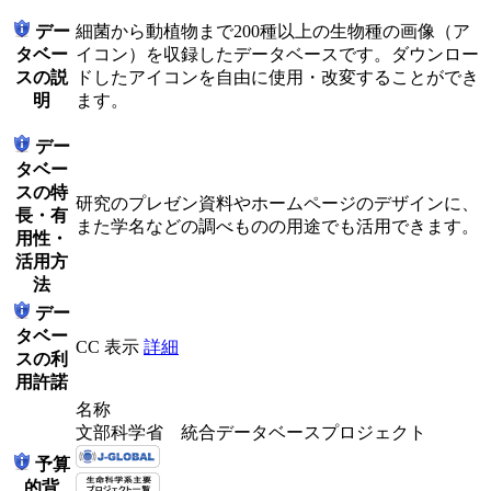
デー
細菌から動植物まで200種以上の生物種の画像（ア
タベー
イコン）を収録したデータベースです。ダウンロー
スの説
ドしたアイコンを自由に使用・改変することができ
明
ます。
デー
タベー
スの特
研究のプレゼン資料やホームページのデザインに、
長・有
また学名などの調べものの用途でも活用できます。
用性・
活用方
法
デー
タベー
CC 表示
詳細
スの利
用許諾
名称
文部科学省 統合データベースプロジェクト
予算
的背