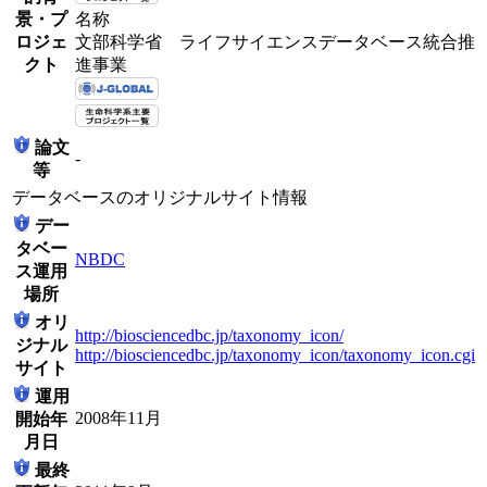
景・プ
名称
ロジェ
文部科学省 ライフサイエンスデータベース統合推
クト
進事業
論文
-
等
データベースのオリジナルサイト情報
デー
タベー
NBDC
ス運用
場所
オリ
http://biosciencedbc.jp/taxonomy_icon/
ジナル
http://biosciencedbc.jp/taxonomy_icon/taxonomy_icon.cgi
サイト
運用
2008年11月
開始年
月日
最終