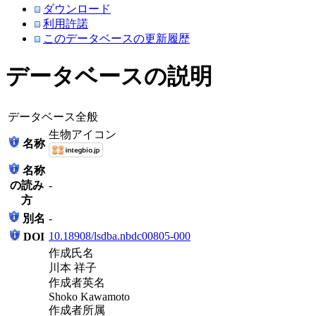
ダウンロード
利用許諾
このデータベースの更新履歴
データベースの説明
データベース全般
生物アイコン
名称
名称
の読み
-
方
別名
-
10.18908/lsdba.nbdc00805-000
DOI
作成氏名
川本 祥子
作成者英名
Shoko Kawamoto
作成者所属