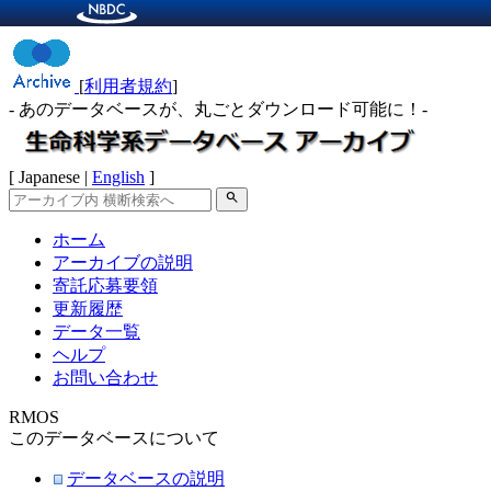
[
利用者規約
]
- あのデータベースが、丸ごとダウンロード可能に！-
[ Japanese |
English
]
search
ホーム
アーカイブの説明
寄託応募要領
更新履歴
データ一覧
ヘルプ
お問い合わせ
RMOS
このデータベースについて
データベースの説明